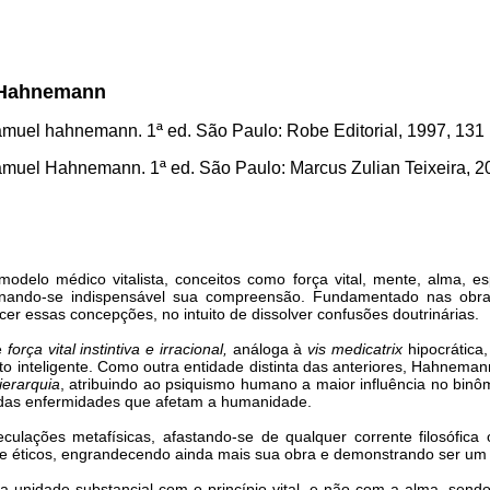
l Hahnemann
amuel hahnemann. 1ª ed. São Paulo: Robe Editorial, 1997, 131
amuel Hahnemann. 1ª ed. São Paulo: Marcus Zulian Teixeira, 20
lo médico vitalista, conceitos como força vital, mente, alma, espír
rnando-se indispensável sua compreensão. Fundamentado nas obra
er essas concepções, no intuito de dissolver confusões doutrinárias.
de
força vital instintiva e irracional,
análoga à
vis medicatrix
hipocrática
írito inteligente. Como outra entidade distinta das anteriores, Hahnem
ierarquia
, atribuindo ao psiquismo humano a maior influência no binô
s das enfermidades que afetam a humanidade.
culações metafísicas, afastando-se de qualquer corrente filosófica
s e éticos, engrandecendo ainda mais sua obra e demonstrando ser um 
 unidade substancial com o princípio vital, e não com a alma, send