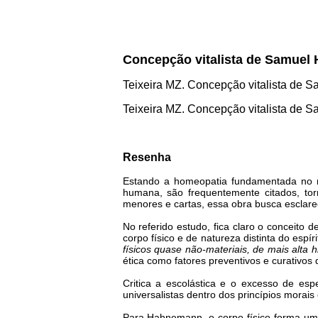
Concepção vitalista de Samue
Teixeira MZ. Concepção vitalista de S
Teixeira MZ. Concepção vitalista de S
Resenha
Estando a homeopatia fundamentada no mode
humana, são frequentemente citados, to
menores e cartas, essa obra busca esclarec
No referido estudo, fica claro o conceito 
corpo físico e de natureza distinta do esp
físicos quase não-materiais, de mais alta h
ética como fatores preventivos e curativo
Critica a escolástica e o excesso de espe
universalistas dentro dos princípios morai
Para Hahnemann, o corpo físico forma uma