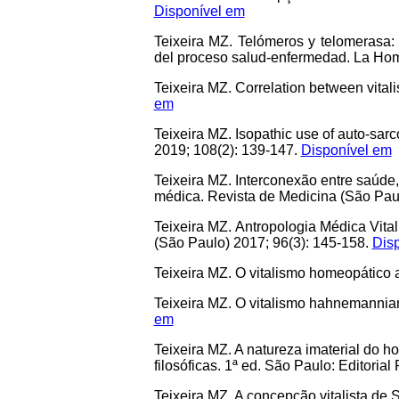
Disponível em
Teixeira MZ. Telómeros y telomerasa: 
del proceso salud-enfermedad. La Hom
Teixeira MZ. Correlation between vita
em
Teixeira MZ. Isopathic use of auto-s
2019; 108(2): 139-147.
Disponível em
Teixeira MZ. Interconexão entre saúde,
médica. Revista de Medicina (São Paul
Teixeira MZ. Antropologia Médica Vit
(São Paulo) 2017; 96(3): 145-158.
Dis
Teixeira MZ. O vitalismo homeopático a
Teixeira MZ. O vitalismo hahnemannian
em
Teixeira MZ. A natureza imaterial do 
filosóficas. 1ª ed. São Paulo: Editoria
Teixeira MZ. A concepção vitalista d