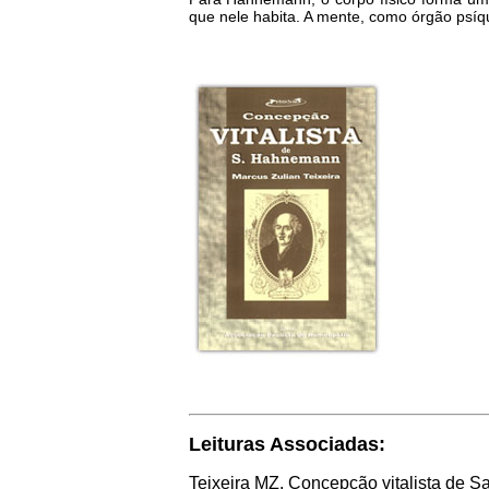
que nele habita. A mente, como órgão psí
Leituras Associadas:
Teixeira MZ. Concepção vitalista de S