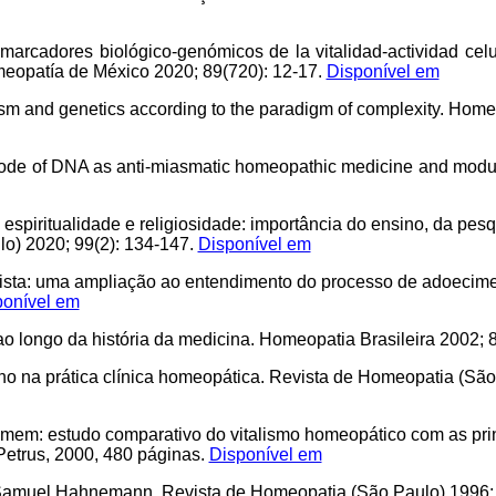
marcadores biológico-genómicos de la vitalidad-actividad celu
eopatía de México 2020; 89(720): 12-17.
Disponível em
lism and genetics according to the paradigm of complexity. Hom
arcode of DNA as anti-miasmatic homeopathic medicine and mod
 espiritualidade e religiosidade: importância do ensino, da pe
o) 2020; 99(2): 134-147.
Disponível em
alista: uma ampliação ao entendimento do processo de adoecim
ponível em
o longo da história da medicina. Homeopatia Brasileira 2002; 
o na prática clínica homeopática. Revista de Homeopatia (São
homem: estudo comparativo do vitalismo homeopático com as pr
l Petrus, 2000, 480 páginas.
Disponível em
e Samuel Hahnemann. Revista de Homeopatia (São Paulo) 1996; 