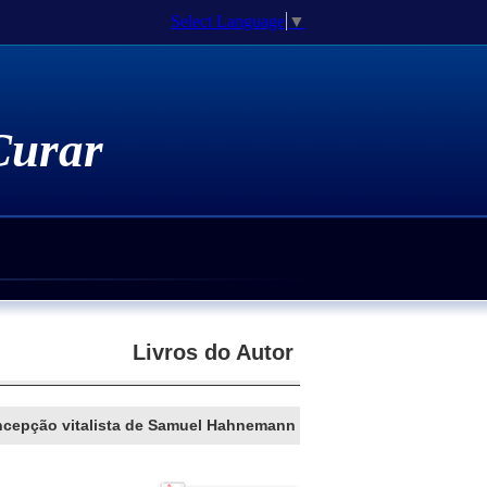
Select Language
▼
 Curar
Medicamentos Homeopáticos
atia Genômica
 Espiritualidade
e Doutorado / Pós-Doutorado
Livros do Autor
cepção vitalista de Samuel Hahnemann