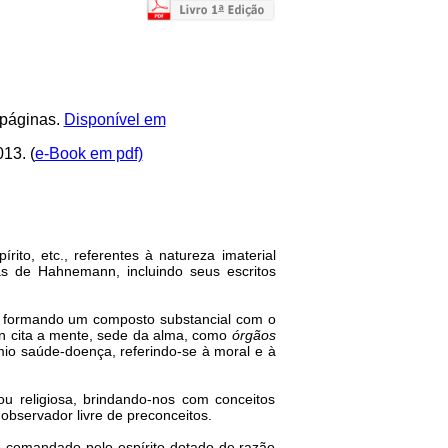
 páginas.
Disponível em
13. (
e-Book em pdf)
ito, etc., referentes à natureza imaterial
s de Hahnemann, incluindo seus escritos
, formando um composto substancial com o
ann cita a mente, sede da alma, como
órgãos
mio saúde-doença, referindo-se à moral e à
 ou religiosa, brindando-nos com conceitos
observador livre de preconceitos.
o comandado pelo espírito dotado de razão