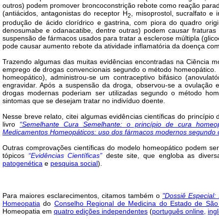
outros) podem promover broncoconstrição rebote como reação parad
(antiácidos, antagonistas do receptor H
, misoprostol, sucralfato 
2
produção de ácido clorídrico e gastrina, com piora do quadro origi
denosumabe e odanacatibe, dentre outras) podem causar fraturas a
suspensão de fármacos usados para tratar a esclerose múltipla (glicoc
pode causar aumento rebote da atividade inflamatória da doença com
Trazendo algumas das muitas evidências encontradas na Ciência mod
emprego de drogas convencionais segundo o método homeopático. Ut
homeopático), administrou-se um contraceptivo bifásico (anovulató
engravidar. Após a suspensão da droga, observou-se a ovulação 
drogas modernas poderiam ser utilizadas segundo o método ho
sintomas que se desejam tratar no indivíduo doente.
Nesse breve relato, citei algumas evidências científicas do princípio
livro
“Semelhante Cura Semelhante: o princípio de cura homeopá
Medicamentos Homeopáticos: uso dos fármacos modernos segundo o p
Outras comprovações científicas do modelo homeopático podem ser
tópicos
“Evidências Científicas”
deste site, que engloba as diver
patogenética
e
pesquisa social
).
Para maiores esclarecimentos, citamos também o
"Dossiê Especial:
Homeopatia
do
Conselho Regional de Medicina do Estado de São
Homeopatia em
quatro edições independentes
(
português online
,
ing