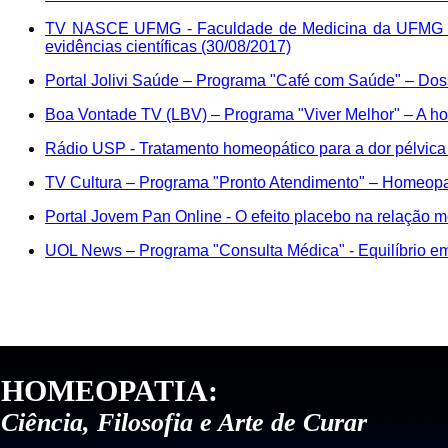
TV NASCE UFMG - Faculdade de Medicina da UFMG - 
evidências científicas (30/08/2017)
Portal Jolivi Saúde – Programa "Café com Saúde" – Dos
Boa Vontade TV (LBV) – Programa "Viver Melhor" – A ho
Rádio USP - Tratamento homeopático para a dor pélvica
TV Cultura – Programa "Pronto Atendimento" – Homeopa
Portal Jovem Pan Online - O efeito placebo na relação 
UOL News – Programa "Consulta Médica" - Equilíbrio emo
HOMEOPATIA:
Ciência, Filosofia e Arte de Curar