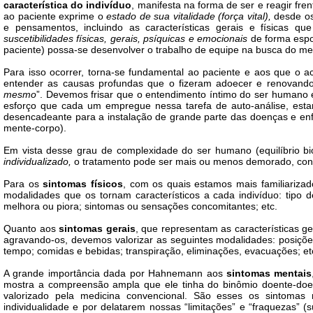
característica do indivíduo
, manifesta na forma de ser e reagir fre
ao paciente exprime o
estado de sua vitalidade (força vital),
desde os
e pensamentos, incluindo as características gerais e físicas qu
suscetibilidades físicas, gerais, psíquicas e emocionais
de forma espo
paciente) possa-se desenvolver o trabalho de equipe na busca do med
Para isso ocorrer, torna-se fundamental ao paciente e aos que o
entender as causas profundas que o fizeram adoecer e renovando 
mesmo
”. Devemos frisar que o entendimento íntimo do ser humano é
esforço que cada um empregue nessa tarefa de auto-análise, estand
desencadeante para a instalação de grande parte das doenças e e
mente-corpo).
Em vista desse grau de complexidade do ser humano (equilíbrio bio
individualizado,
o tratamento pode ser mais ou menos demorado, con
Para os
sintomas físicos
, com os quais estamos mais familiariza
modalidades que os tornam característicos a cada indivíduo: tipo d
melhora ou piora; sintomas ou sensações concomitantes; etc.
Quanto aos
sintomas gerais
, que representam as características 
agravando-os, devemos valorizar as seguintes modalidades: posiçõe
tempo; comidas e bebidas; transpiração, eliminações, evacuações; et
A grande importância dada por Hahnemann aos
sintomas mentais
mostra a compreensão ampla que ele tinha do binômio doente-do
valorizado pela medicina convencional. São esses os sintomas 
individualidade e por delatarem nossas “limitações” e “fraquezas” 