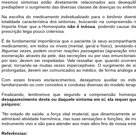
mesmos sintomas estão diretamente relacionados aos desequilíbri
predispõem o surgimento das diversas classes de doenças ou enferm
Na escolha do
medicamento individualizado
para o
binômio doent
totalidade característica dos sintomas, buscando na compreensão 
Importa frisar que a Homeopatia
não é inócua
, podendo causar d
prescrição leiga pouco criteriosa.
É de fundamental importância que o paciente (e seus acompanhant
medicamento, em todos os níveis (mental, geral e físico), anotando-s
Algumas vezes, podem ocorrer
reações passageiras
(agravação inici
exoneração através da pele, das secreções ou por vias emunctoriais 
por isso, devem ser respeitadas. Vale ressaltar que, quando ocorre
geral,
tornando-se muitas vezes imperceptíveis
.
O surgimento de si
prolongadas, devem ser comunicados ao médico, de forma análoga aos
Com esses breves esclarecimentos, desejamos auxiliar os ind
familiarizando-os com conceitos e condutas diversas do modelo terap
Finalizando,
lembremos que segundo a compreensão homeopá
desaparecimento deste ou daquele sintoma em si; ela requer que 
psíquico:
“No estado de saúde, a força vital imaterial, que dinamicamente 
admirável atividade harmônica, nas suas sensações e funções, de ma
instrumento vivo e são para atender aos mais altos fins de nossa e
Referências: