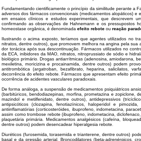
Fundamentando cientificamente o princípio da similitude perante a 
adversos dos fármacos convencionais (medicamentos alopáticos) e e
em ensaios clínicos e estudos experimentais, que descrevem 
confirmando as observações de Hahnemann e os pressupostos hom
homeostase orgânica, é denominada
efeito rebote
ou
reação parad
Ilustrando o acima exposto, teríamos que a
gentes utilizados no t
nitratos, dentre outros), que promovem melhora na angina pela sua
dor torácica após sua descontinuação. Fármacos utilizados no control
da ECA, inibidores da MAO, nitratos, nitroprussiato de sódio e hidra
biológico primário. Drogas antiarrítmicas
(adenosina, amiodarona, bet
mexiletina, moricizina e procainamida, dentre outros) podem prov
antitrombótica (argatroban, bezafibrato, heparina, salicilatos, 
decorrência do efeito rebote. Fármacos que apresentam efeito primá
ocorrência de acidentes vasculares paradoxais.
De forma análoga, a suspensão de medicamentos psiquiátricos ansiolí
(barbitúricos, bendodiazepinas, morfina, prometazina e zopiclone, d
mazindol e metilfenidato, dentre outros), antidepressivos
(tricícl
antipsicóticos
(clozapina, fenotiazínicos, haloperidol e pimozi
antiinflamatórias (corticosteróides, ibuprofeno, indometacina, para
assim como trombose rebote (ibuprofeno, indometacina, diclofenaco, s
plaquetária primária. Medicamentos analgésicos (cafeína, bloqueado
dentre outros) podem desencadear hiperalgesia rebote.
Diuréticos (furosemida, torasemida e trianterene, dentre outros) p
basal e da pressão arterial. Broncodilatores (beta-adrenérgicos, cro