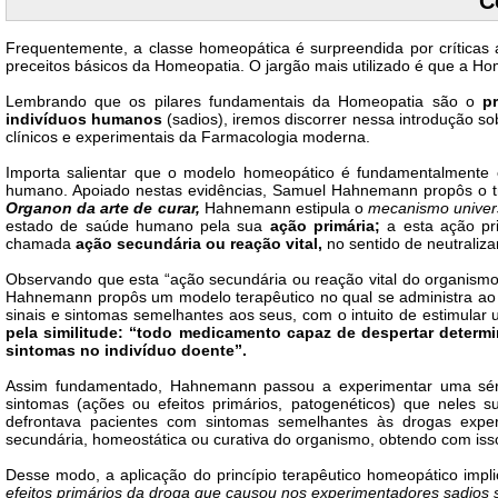
C
Frequentemente, a classe homeopática é surpreendida por críticas
preceitos básicos da Homeopatia. O jargão mais utilizado é que a Ho
Lembrando que os pilares fundamentais da Homeopatia são o
p
indivíduos humanos
(sadios), iremos discorrer nessa introdução s
clínicos e experimentais da Farmacologia moderna.
Importa salientar que o modelo homeopático é fundamentalmente ex
humano. Apoiado nestas evidências, Samuel Hahnemann propôs o 
Organon da arte de curar,
Hahnemann estipula o
mecanismo univer
estado de saúde humano pela sua
ação primária;
a esta ação pr
chamada
ação secundária ou reação vital,
no sentido de neutralizar 
Observando que esta “ação secundária ou reação vital do organismo”
Hahnemann propôs um modelo terapêutico no qual se administra ao
sinais e sintomas semelhantes aos seus, com o intuito de estimular
pela similitude:
“todo medicamento capaz de despertar determi
sintomas no indivíduo doente”.
Assim fundamentado, Hahnemann passou a experimentar uma série 
sintomas (ações ou efeitos primários, patogenéticos) que neles 
defrontava pacientes com sintomas semelhantes às drogas experi
secundária, homeostática ou curativa do organismo, obtendo com iss
Desse modo, a aplicação do princípio terapêutico homeopático impl
efeitos primários da droga que causou nos experimentadores sadios 