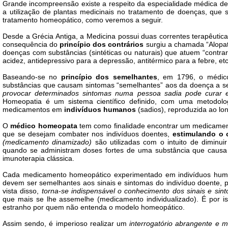
Grande incompreensão existe a respeito da especialidade médica 
a utilização de plantas medicinais no tratamento de doenças, que
tratamento homeopático, como veremos a seguir.
Desde a Grécia Antiga, a Medicina possui duas correntes terapêuti
consequência do
princípio dos contrários
surgiu a chamada “Alopati
doenças com substâncias (sintéticas ou naturais) que atuem “contrari
acidez, antidepressivo para a depressão, antitérmico para a febre, etc
Baseando-se no
princípio dos semelhantes
, em 1796, o médi
substâncias que causam sintomas “semelhantes” aos da doença a se
provocar determinados sintomas numa pessoa sadia pode curar
Homeopatia é um sistema científico definido, com uma metodolo
medicamentos em
indivíduos humanos
(sadios),
reproduzida ao lo
O
médico homeopata
tem como finalidade encontrar um medicament
que se desejam combater nos indivíduos doentes,
estimulando o 
(medicamento dinamizado)
são utilizadas com o intuito de diminu
quando se administram doses fortes de uma substância que causa 
imunoterapia clássica.
Cada medicamento homeopático experimentado em indivíduos humano
devem ser semelhantes aos sinais e sintomas do indivíduo doente, p
vista disso,
torna-se indispensável o conhecimento dos sinais e sint
que mais se lhe assemelhe (medicamento individualizado). É por 
estranho por quem não entenda o modelo homeopático.
Assim sendo, é imperioso realizar um
interrogatório abrangente e m