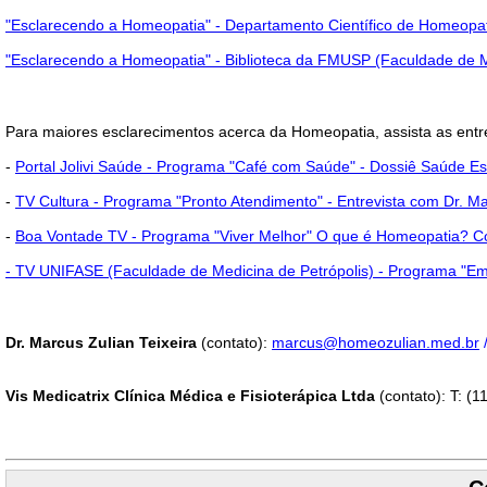
"Esclarecendo a Homeopatia" - Departamento Científico de Homeopat
"Esclarecendo a Homeopatia" - Biblioteca da FMUSP (Faculdade de Me
Para maiores esclarecimentos acerca da Homeopatia, assista as entre
-
Portal Jolivi Saúde - Programa "Café com Saúde" - Dossiê Saúde Esse
-
TV Cultura - Programa "Pronto Atendimento" - Entrevista com Dr. Mar
-
Boa Vontade TV -
Programa "Viver Melhor"
O que é Homeopatia? Com
- TV UNIFASE (Faculdade de Medicina de Petrópolis) - Programa "Em 
Dr. Marcus Zulian Teixeira
(contato):
marcus@homeozulian.med.br
Vis Medicatrix Clínica Médica e Fisioterápica Ltda
(contato): T: (